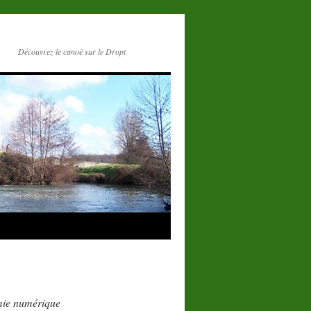
Découvrez le canoë sur le Dropt
omie numérique