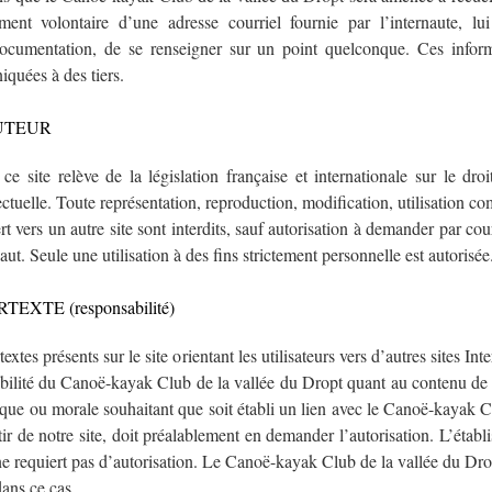
ement volontaire d’une adresse courriel fournie par l’internaute, lu
ocumentation, de se renseigner sur un point quelconque. Ces infor
quées à des tiers.
UTEUR
e site relève de la législation française et internationale sur le droi
lectuelle. Toute représentation, reproduction, modification, utilisation co
rt vers un autre site sont interdits, sauf autorisation à demander par cou
ut. Seule une utilisation à des fins strictement personnelle est autorisée
EXTE (responsabilité)
extes présents sur le site orientant les utilisateurs vers d’autres sites In
bilité du Canoë-kayak Club de la vallée du Dropt quant au contenu de c
ue ou morale souhaitant que soit établi un lien avec le Canoë-kayak Cl
ir de notre site, doit préalablement en demander l’autorisation. L’établ
 ne requiert pas d’autorisation. Le Canoë-kayak Club de la vallée du Dr
dans ce cas.