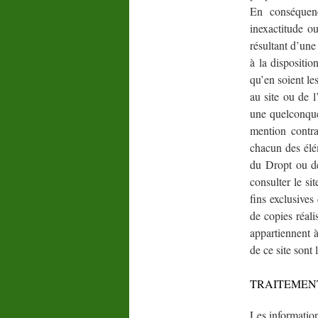
En conséquence
inexactitude o
résultant d’une
à la dispositio
qu’en soient le
au site ou de l
une quelconque
mention contrai
chacun des élé
du Dropt ou de
consulter le si
fins exclusives
de copies réali
appartiennent à
de ce site sont
TRAITEMEN
Les informatio