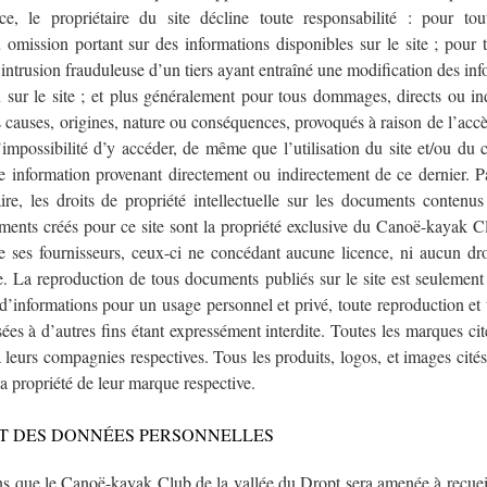
, le propriétaire du site décline toute responsabilité : pour tou
u omission portant sur des informations disponibles sur le site ; pou
 intrusion frauduleuse d’un tiers ayant entraîné une modification des in
n sur le site ; et plus généralement pour tous dommages, directs ou ind
s causes, origines, nature ou conséquences, provoqués à raison de l’ac
’impossibilité d’y accéder, de même que l’utilisation du site et/ou du 
 information provenant directement ou indirectement de ce dernier. Par
re, les droits de propriété intellectuelle sur les documents contenus 
ments créés pour ce site sont la propriété exclusive du Canoë-kayak Cl
 ses fournisseurs, ceux-ci ne concédant aucune licence, ni aucun dro
te. La reproduction de tous documents publiés sur le site est seulement
 d’informations pour un usage personnel et privé, toute reproduction et t
sées à d’autres fins étant expressément interdite. Toutes les marques cit
 leurs compagnies respectives. Tous les produits, logos, et images cité
 la propriété de leur marque respective.
T DES DONNÉES PERSONNELLES
ns que le Canoë-kayak Club de la vallée du Dropt sera amenée à recueil