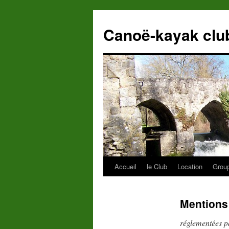
Canoë-kayak club
Accueil
le Club
Location
Grou
Mentions
réglementées p