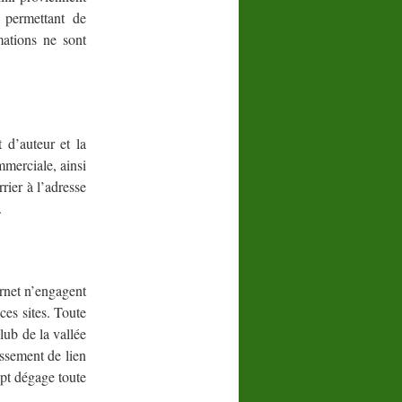
i permettant de
mations ne sont
t d’auteur et la
mmerciale, ainsi
rrier à l’adresse
.
ternet n’engagent
es sites. Toute
ub de la vallée
issement de lien
opt dégage toute