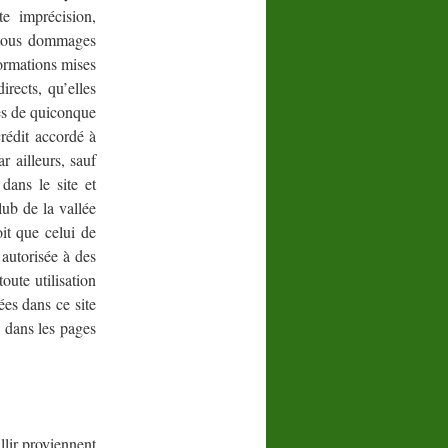
te imprécision,
r tous dommages
formations mises
irects, qu’elles
cès de quiconque
crédit accordé à
 ailleurs, sauf
dans le site et
ub de la vallée
it que celui de
 autorisée à des
oute utilisation
ées dans ce site
s dans les pages
lir proviennent