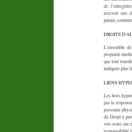
de l’enregistr
recevoir une d
jamais communi
DROITS D’A
L’ensemble de c
propriété intel
que tout transfe
indiquée plus ha
LIENS HYPERT
Les liens hypert
pas la responsa
personne physiq
du Dropt à part
vers notre site
responsabilité 