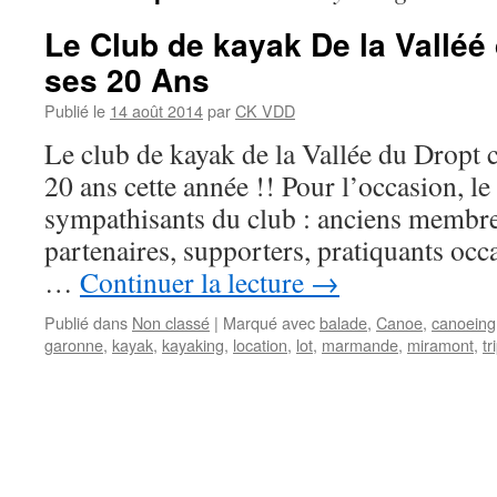
Le Club de kayak De la Valléé
ses 20 Ans
Publié le
14 août 2014
par
CK VDD
Le club de kayak de la Vallée du Dropt c
20 ans cette année !! Pour l’occasion, le
sympathisants du club : anciens membres
partenaires, supporters, pratiquants occa
…
Continuer la lecture
→
Publié dans
Non classé
|
Marqué avec
balade
,
Canoe
,
canoeing
garonne
,
kayak
,
kayaking
,
location
,
lot
,
marmande
,
miramont
,
tr