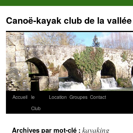
Canoë-kayak club de la vallée
Accueil
le
Location
Groupes
Contact
Club
kayaking
Archives par mot-clé :