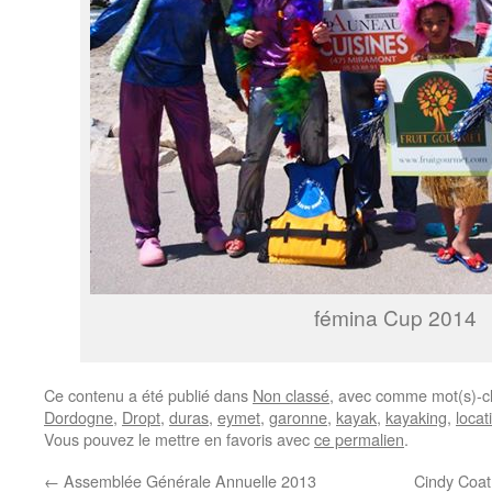
fémina Cup 2014
Ce contenu a été publié dans
Non classé
, avec comme mot(s)-c
Dordogne
,
Dropt
,
duras
,
eymet
,
garonne
,
kayak
,
kayaking
,
locat
Vous pouvez le mettre en favoris avec
ce permalien
.
←
Assemblée Générale Annuelle 2013
Cindy Coa