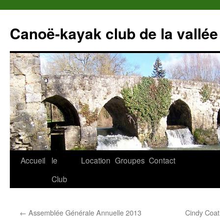
Canoë-kayak club de la vallée
Accueil
le
Location
Groupes
Contact
Club
←
Assemblée Générale Annuelle 2013
Cindy Coa