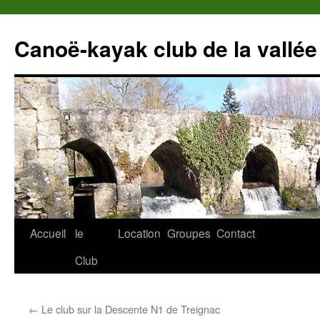
Canoë-kayak club de la vallée
Accueil
le
Location
Groupes
Contact
Club
←
Le club sur la Descente N1 de Treignac