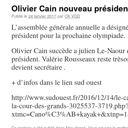
Olivier Cain nouveau président
Publié le
24 janvier 2017
par
CK VDD
L’assemblée générale annuelle a désign
président pour la prochaine olympiade.
Olivier Cain succède a julien Le-Naour 
président. Valérie Rousseaux reste trèso
devient secrétaire .
+ d’infos dans le lien sud ouest
http://www.sudouest.fr/2016/12/14/le-
la-cour-des-grands-3025537-3719.php
xtmc=Cano%C3%AB+kayak+&xtnp=1
Ce contenu a été publié dans
Non classé
. Vous pouvez le mettr