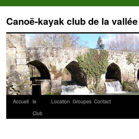
Canoë-kayak club de la vallée
Accueil
le
Location
Groupes
Contact
Club